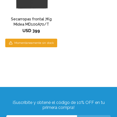
Secarropas frontal 7Kg
Midea MD100A70/T
USD
399
Momentáneamente sin stock
¡Suscribite y obtené el código de 10% OFF en tu
primera compra!