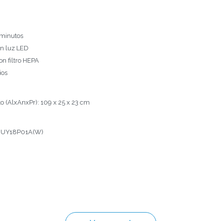
 minutos
on luz LED
on filtro HEPA
ios
o (AlxAnxPr): 109 x 25 x 23 cm
 MUY18P01A(W)