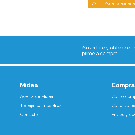
Momentáneamente 
¡Suscribite y obtené el
primera compra!
Midea
Compra
Acerca de Midea
Cómo comp
Trabaja con nosotros
Condicione
Contacto
Envíos y de