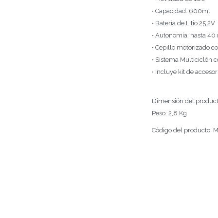
• Capacidad: 600ml
• Batería de Litio 25.2V
• Autonomía: hasta 40
• Cepillo motorizado c
• Sistema Multiciclón c
• Incluye kit de accesor
Dimensión del product
Peso: 2,8 Kg
Código del producto: