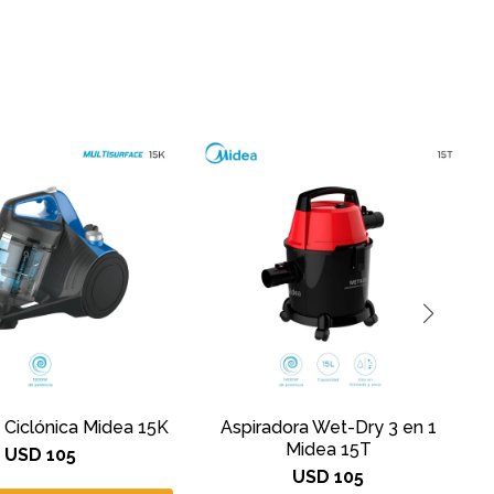
 Ciclónica Midea 15K
Aspiradora Wet-Dry 3 en 1
A
Midea 15T
USD
105
USD
105