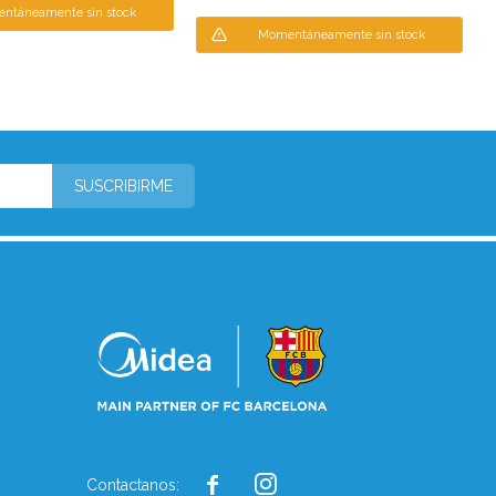
ntáneamente sin stock
Momentáneamente sin stock
SUSCRIBIRME


Contactanos: