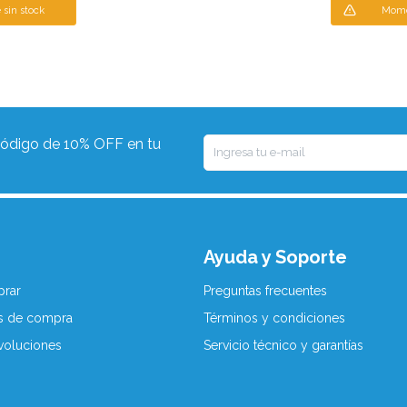
sin stock
Mome
 código de 10% OFF en tu
Ayuda y Soporte
rar
Preguntas frecuentes
s de compra
Términos y condiciones
voluciones
Servicio técnico y garantías