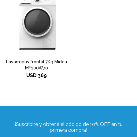
Lavarropas frontal 7Kg Midea
MF100W70
USD
369
¡Suscribite y obtené el código de 10% OFF en tu
primera compra!