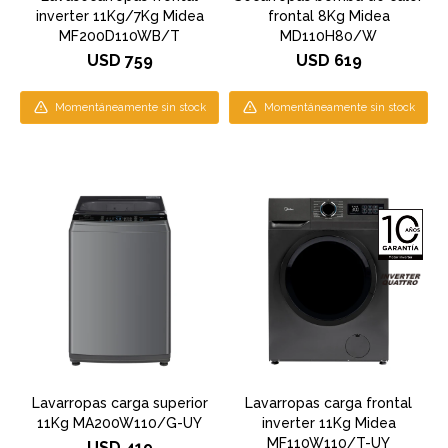
inverter 11Kg/7Kg Midea
frontal 8Kg Midea
MF200D110WB/T
MD110H80/W
USD
759
USD
619
Momentáneamente sin stock
Momentáneamente sin stock
Lavarropas carga superior
Lavarropas carga frontal
11Kg MA200W110/G-UY
inverter 11Kg Midea
MF110W110/T-UY
USD
419