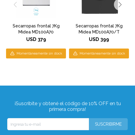
Secarropas frontal 7Kg
Secarropas frontal 7Kg
Midea MD100A70
Midea MD100A70/T
USD
379
USD
399
Momentáneamente sin stock
Momentáneamente sin stock
¡Suscribite y obtené el código de 10% OFF en tu
primera compra!
SUSCRIBIRME