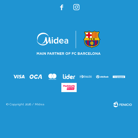


© Copyright 2026 / Midea