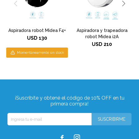
Aspiradora robot Midea F4+
Aspiradora y trapeadora
robot Midea i2A
USD
130
USD
210
Momentáneamente sin stock
¡Suscribite y obtené el código de 10% OFF en tu
primera compra!
SUSCRIBIRME

