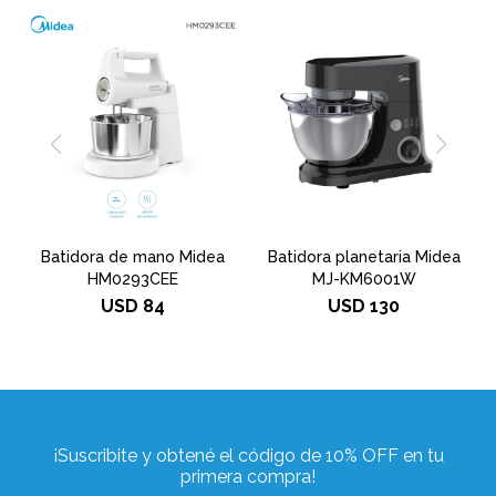
Batidora de mano Midea
Batidora planetaria Midea
HM0293CEE
MJ-KM6001W
USD
84
USD
130
¡Suscribite y obtené el código de 10% OFF en tu
primera compra!