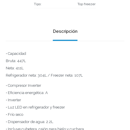
Tipo
Top freezer
Descripción
• Capacidad
Bruta: 447L
Neta: 411L
Refrigerador neta: 304L / Freezer neta: 107L
• Compresor Inverter
• Eficiencia energética: A
• Inverter
• Luz LED en refrigerador y freezer
• Frío seco
• Dispensador de agua: 2.2L
• Incluye cubetera, cajón para hielo y cuchara