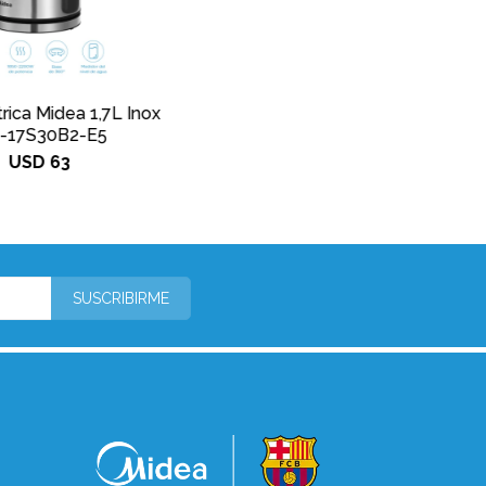
trica Midea 1,7L Inox
-17S30B2-E5
USD
63
SUSCRIBIRME