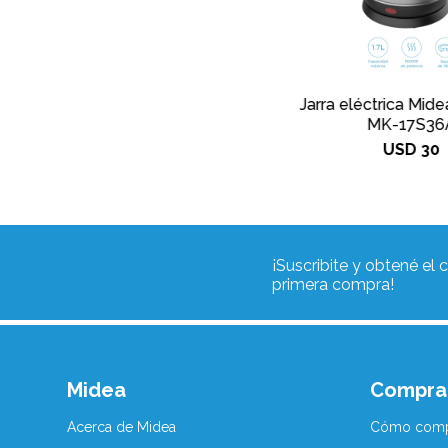
Jarra eléctrica Mide
MK-17S36
USD
30
¡Suscribite y obtené el
primera compra!
Midea
Compra
Acerca de Midea
Cómo comp