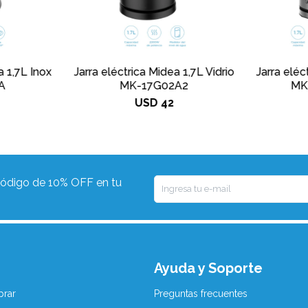
a 1,7L Inox
Jarra eléctrica Midea 1,7L Vidrio
Jarra eléc
A
MK-17G02A2
MK
USD
42
 código de 10% OFF en tu
Ayuda y Soporte
rar
Preguntas frecuentes