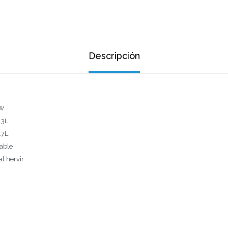
Descripción
0W
.3L
.7L
dable
al hervir