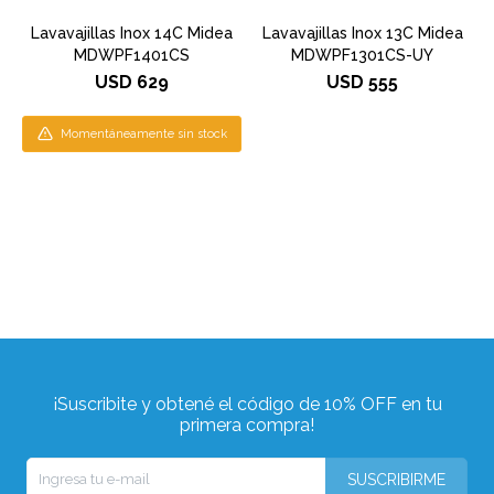
Lavavajillas Inox 14C Midea
Lavavajillas Inox 13C Midea
MDWPF1401CS
MDWPF1301CS-UY
USD
629
USD
555
Momentáneamente sin stock
¡Suscribite y obtené el código de 10% OFF en tu
primera compra!
SUSCRIBIRME