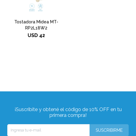
Tostadora Midea MT-
RP2L18W2
USD
42
¡Suscribite y obtené el código de 10% OFF en tu
primera compra!
SUSCRIBIRME