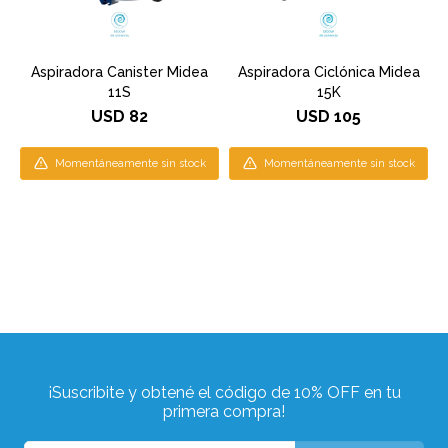
Aspiradora Canister Midea
Aspiradora Ciclónica Midea
11S
15K
USD
82
USD
105
Momentáneamente sin stock
Momentáneamente sin stock
¡Suscribite y obtené el código de 10% OFF en tu
primera compra!