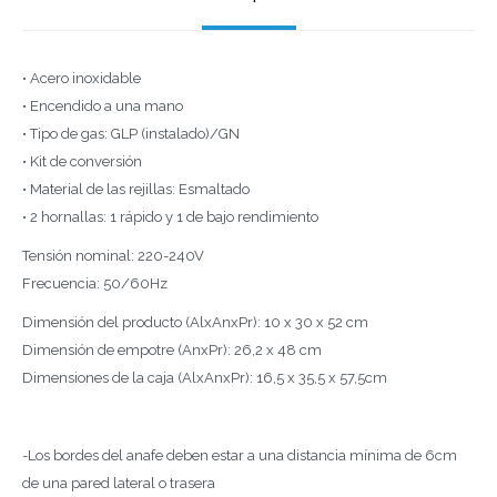
• Acero inoxidable
• Encendido a una mano
• Tipo de gas: GLP (instalado)/GN
• Kit de conversión
• Material de las rejillas: Esmaltado
• 2 hornallas: 1 rápido y 1 de bajo rendimiento
Tensión nominal: 220-240V
Frecuencia: 50/60Hz
Dimensión del producto (AlxAnxPr): 10 x 30 x 52 cm
Dimensión de empotre (AnxPr): 26,2 x 48 cm
Dimensiones de la caja (AlxAnxPr): 16,5 x 35,5 x 57,5cm
-Los bordes del anafe deben estar a una distancia mínima de 6cm
de una pared lateral o trasera