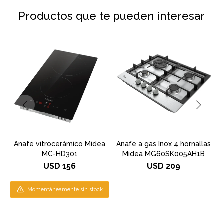
Productos que te pueden interesar
Anafe vitrocerámico Midea
Anafe a gas Inox 4 hornallas
A
MC-HD301
Midea MG60SK005AH1B
USD
156
USD
209
Momentáneamente sin stock