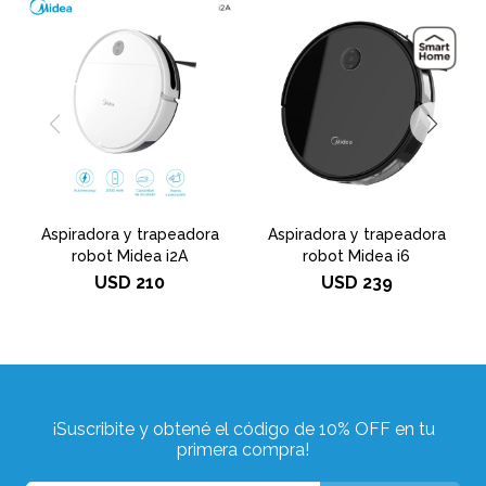
Aspiradora y trapeadora
Aspiradora y trapeadora
robot Midea i2A
robot Midea i6
USD
210
USD
239
¡Suscribite y obtené el código de 10% OFF en tu
primera compra!