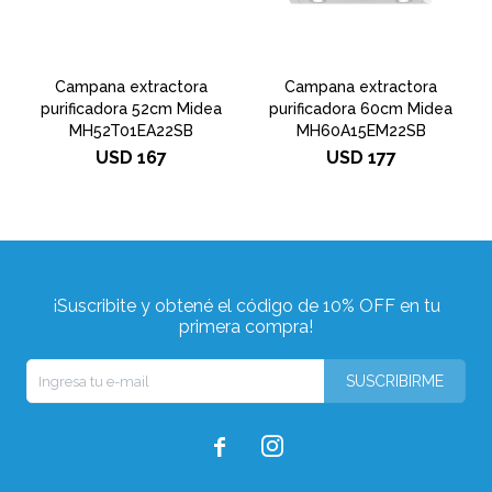
Campana extractora
Campana extractora
purificadora 52cm Midea
purificadora 60cm Midea
MH52T01EA22SB
MH60A15EM22SB
USD
167
USD
177
¡Suscribite y obtené el código de 10% OFF en tu
primera compra!
SUSCRIBIRME

