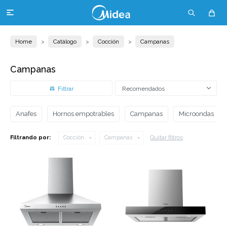

Home
Catálogo
Cocción
Campanas
Campanas
Recomendados
Anafes
Hornos empotrables
Campanas
Microondas
Quitar filtros
Filtrando por:
Cocción
Campanas