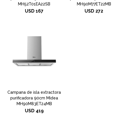
MH52T01EA22SB
MH90M77ET22MB
USD
167
USD
272
Campana de isla extractora
purificadora 90cm Midea
MH90M83ET24MB
USD
419