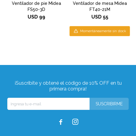
Ventilador de pie Midea
Ventilador de mesa Midea
FS50-3D
FT40-21M
USD
99
USD
55
Momentáneamente sin stock
¡Suscribite y obtené el código de 10% OFF en tu
primera compra!
SUSCRIBIRME

