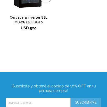
Cervecera Inverter 82L
MDRW146FGG30
USD
529
¡Suscribite y obtené el código de 10% OFF en tu
primera compra!
SUSCRIBIRME