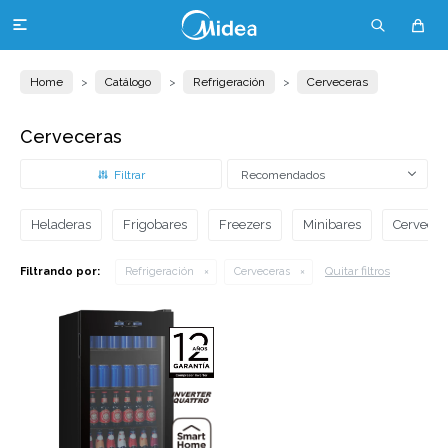

Home
Catálogo
Refrigeración
Cerveceras
Cerveceras
Recomendados
Heladeras
Frigobares
Freezers
Minibares
Cervecer
Quitar filtros
Filtrando por:
Refrigeración
Cerveceras