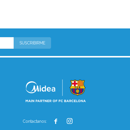
SUSCRIBIRME


Contactanos: