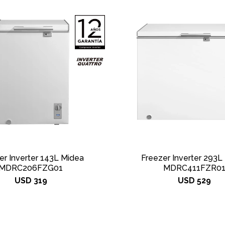
er Inverter 143L Midea
Freezer Inverter 293L
MDRC206FZG01
MDRC411FZR0
USD
319
USD
529