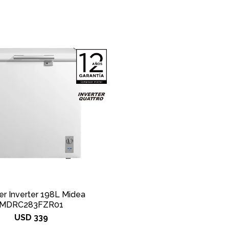
er Inverter 198L Midea
MDRC283FZR01
USD
339