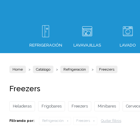
REFRIGERACIÓN
LAVAVAJILLAS
LAVADO
Home
Catálogo
Refrigeración
Freezers
Freezers
Heladeras
Frigobares
Freezers
Minibares
Cervec
Quitar filtros
Filtrando por:
Refrigeración
Freezers