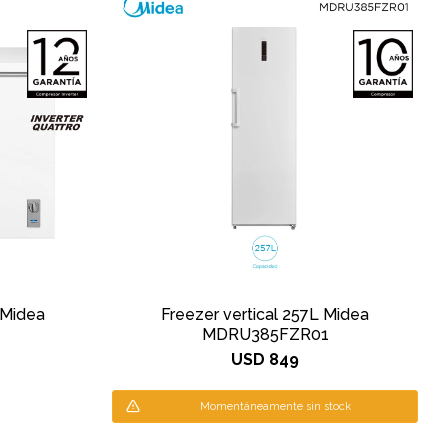
 Midea
Freezer vertical 257L Midea
1
MDRU385FZR01
USD
849
Momentáneamente sin stock