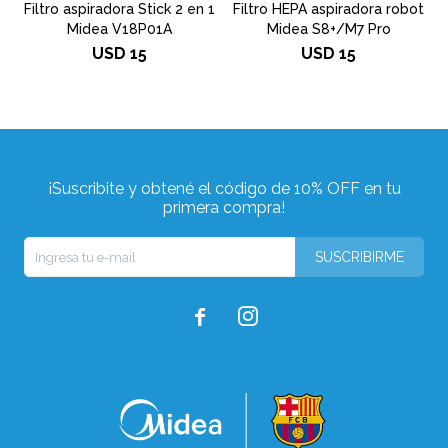
Filtro aspiradora Stick 2 en 1
Filtro HEPA aspiradora robot
C
Midea V18P01A
Midea S8+/M7 Pro
USD
15
USD
15
¡Suscribite y obtené el código de 10% OFF en tu
primera compra!
SUSCRIBIRME

