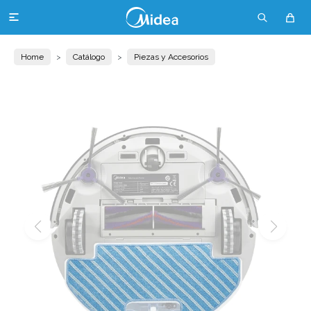

Home
Catálogo
Piezas y Accesorios