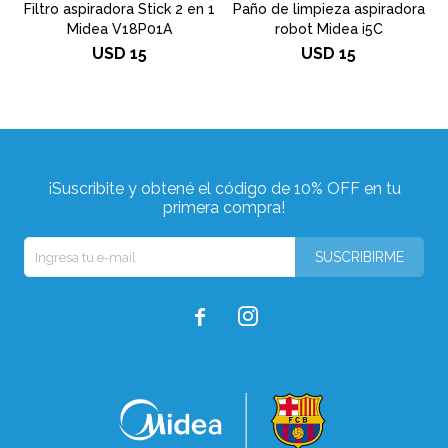
Filtro aspiradora Stick 2 en 1
Paño de limpieza aspiradora
Midea V18P01A
robot Midea i5C
USD
15
USD
15
¡Suscribite y obtené el código de 10% OFF en tu
primera compra!
SUSCRIBIRME

