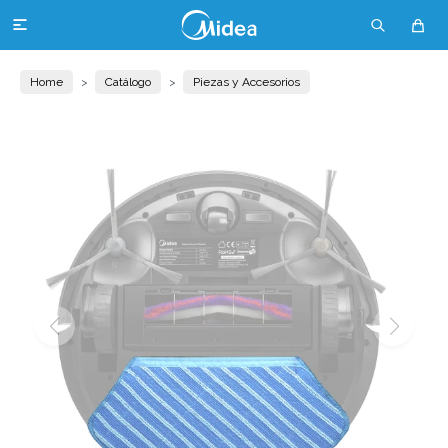

Home
Catálogo
Piezas y Accesorios